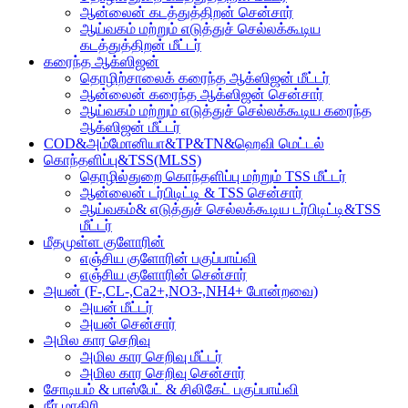
ஆன்லைன் கடத்துத்திறன் சென்சார்
ஆய்வகம் மற்றும் எடுத்துச் செல்லக்கூடிய
கடத்துத்திறன் மீட்டர்
கரைந்த ஆக்ஸிஜன்
தொழிற்சாலைக் கரைந்த ஆக்ஸிஜன் மீட்டர்
ஆன்லைன் கரைந்த ஆக்ஸிஜன் சென்சார்
ஆய்வகம் மற்றும் எடுத்துச் செல்லக்கூடிய கரைந்த
ஆக்ஸிஜன் மீட்டர்
COD&அம்மோனியா&TP&TN&ஹெவி மெட்டல்
கொந்தளிப்பு&TSS(MLSS)
தொழில்துறை கொந்தளிப்பு மற்றும் TSS மீட்டர்
ஆன்லைன் டர்பிடிட்டி & TSS சென்சார்
ஆய்வகம்& எடுத்துச் செல்லக்கூடிய டர்பிடிட்டி&TSS
மீட்டர்
மீதமுள்ள குளோரின்
எஞ்சிய குளோரின் பகுப்பாய்வி
எஞ்சிய குளோரின் சென்சார்
அயன் (F-,CL-,Ca2+,NO3-,NH4+ போன்றவை)
அயன் மீட்டர்
அயன் சென்சார்
அமில கார செறிவு
அமில கார செறிவு மீட்டர்
அமில கார செறிவு சென்சார்
சோடியம் & பாஸ்பேட் & சிலிகேட் பகுப்பாய்வி
நீர் மாதிரி