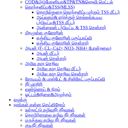
COD&அம்மோனியா&TP&TN&ஹெவி மெட்டல்
கொந்தளிப்பு&TSS(MLSS)
தொழில்துறை கொந்தளிப்பு மற்றும் TSS மீட்டர்
ஆய்வகம்& எடுத்துச் செல்லக்கூடிய
டர்பிடிட்டி&TSS மீட்டர்
ஆன்லைன் டர்பிடிட்டி & TSS சென்சார்
மீதமுள்ள குளோரின்
எஞ்சிய குளோரின் பகுப்பாய்வி
எஞ்சிய குளோரின் சென்சார்
அயன் (F-,CL-,Ca2+,NO3-,NH4+ போன்றவை)
அயன் மீட்டர்
அயன் சென்சார்
அமில கார செறிவு
அமில கார செறிவு மீட்டர்
அமில கார செறிவு சென்சார்
சோடியம் & பாஸ்பேட் & சிலிகேட் பகுப்பாய்வி
நீர் மாதிரி
எண்ணெய் & நிறம்
ஓட்டம்&நிலை&அழுத்தம்
வழக்கு
நாங்கள் என்ன செய்கிறோம்
உள்நாட்டு கழிவுநீர் தீர்வுகள்
தொழிற்சாலை கழிவு நீர் தீர்வுகள்
மருத்துவ கழிவு நீர் தீர்வுகள்
குடிநீர் தீர்வுகள்