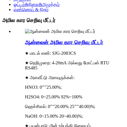
ஓட்டம்&நிலை&அழுத்தம்
எண்ணெய் & நிறம்
அமில கார செறிவு மீட்டர்
ஆன்லைன் அமில கார செறிவு மீட்டர்
★ மாடல் எண்: SJG-2083CS
★ நெறிமுறை: 4-20mA அல்லது மோட்பஸ் RTU
RS485
★ அளவீட்டு அளவுருக்கள்:
HNO3: 0～25.00%;
H2SO4: 0~25.00% 92%~100%
ஹெச்சிஎல்: 0～20.00% 25～40.00)%;
NaOH: 0~15.00% 20~40.00)%;
★ பயன்பாடு: மின் உற்பத்தி நிலையம்,