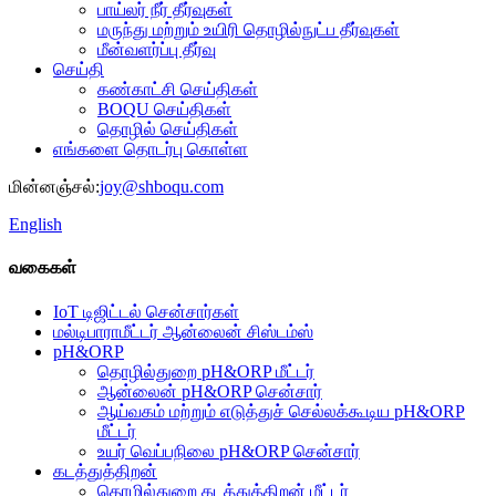
பாய்லர் நீர் தீர்வுகள்
மருந்து மற்றும் உயிரி தொழில்நுட்ப தீர்வுகள்
மீன்வளர்ப்பு தீர்வு
செய்தி
கண்காட்சி செய்திகள்
BOQU செய்திகள்
தொழில் செய்திகள்
எங்களை தொடர்பு கொள்ள
மின்னஞ்சல்:
joy@shboqu.com
English
வகைகள்
IoT டிஜிட்டல் சென்சார்கள்
மல்டிபாராமீட்டர் ஆன்லைன் சிஸ்டம்ஸ்
pH&ORP
தொழில்துறை pH&ORP மீட்டர்
ஆன்லைன் pH&ORP சென்சார்
ஆய்வகம் மற்றும் எடுத்துச் செல்லக்கூடிய pH&ORP
மீட்டர்
உயர் வெப்பநிலை pH&ORP சென்சார்
கடத்துத்திறன்
தொழில்துறை கடத்துத்திறன் மீட்டர்