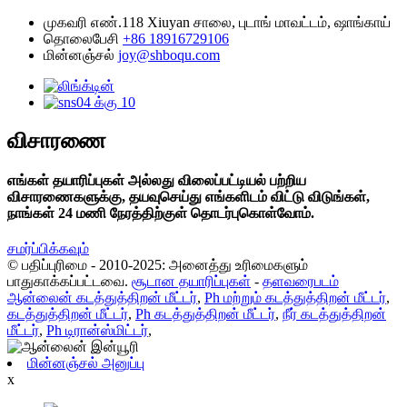
முகவரி
எண்.118 Xiuyan சாலை, புடாங் மாவட்டம், ஷாங்காய்
தொலைபேசி
+86 18916729106
மின்னஞ்சல்
joy@shboqu.com
விசாரணை
எங்கள் தயாரிப்புகள் அல்லது விலைப்பட்டியல் பற்றிய
விசாரணைகளுக்கு, தயவுசெய்து எங்களிடம் விட்டு விடுங்கள்,
நாங்கள் 24 மணி நேரத்திற்குள் தொடர்புகொள்வோம்.
சமர்ப்பிக்கவும்
© பதிப்புரிமை - 2010-2025: அனைத்து உரிமைகளும்
பாதுகாக்கப்பட்டவை.
சூடான தயாரிப்புகள்
-
தளவரைபடம்
ஆன்லைன் கடத்துத்திறன் மீட்டர்
,
Ph மற்றும் கடத்துத்திறன் மீட்டர்
,
கடத்துத்திறன் மீட்டர்
,
Ph கடத்துத்திறன் மீட்டர்
,
நீர் கடத்துத்திறன்
மீட்டர்
,
Ph டிரான்ஸ்மிட்டர்
,
மின்னஞ்சல் அனுப்பு
x