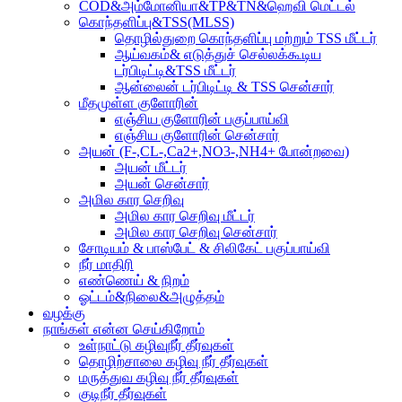
COD&அம்மோனியா&TP&TN&ஹெவி மெட்டல்
கொந்தளிப்பு&TSS(MLSS)
தொழில்துறை கொந்தளிப்பு மற்றும் TSS மீட்டர்
ஆய்வகம்& எடுத்துச் செல்லக்கூடிய
டர்பிடிட்டி&TSS மீட்டர்
ஆன்லைன் டர்பிடிட்டி & TSS சென்சார்
மீதமுள்ள குளோரின்
எஞ்சிய குளோரின் பகுப்பாய்வி
எஞ்சிய குளோரின் சென்சார்
அயன் (F-,CL-,Ca2+,NO3-,NH4+ போன்றவை)
அயன் மீட்டர்
அயன் சென்சார்
அமில கார செறிவு
அமில கார செறிவு மீட்டர்
அமில கார செறிவு சென்சார்
சோடியம் & பாஸ்பேட் & சிலிகேட் பகுப்பாய்வி
நீர் மாதிரி
எண்ணெய் & நிறம்
ஓட்டம்&நிலை&அழுத்தம்
வழக்கு
நாங்கள் என்ன செய்கிறோம்
உள்நாட்டு கழிவுநீர் தீர்வுகள்
தொழிற்சாலை கழிவு நீர் தீர்வுகள்
மருத்துவ கழிவு நீர் தீர்வுகள்
குடிநீர் தீர்வுகள்