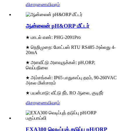
விசாரணை
விவரம்
ஆன்லைன் pH&ORP மீட்டர்
★ மாடல் எண்: PHG-2091Pro
★ நெறிமுறை: மோட்பஸ் RTU RS485 அல்லது 4-
20mA
★ அளவீட்டு அளவுருக்கள்: pH,ORP,
வெப்பநிலை
★ அம்சங்கள்: IP65 பாதுகாப்பு தரம், 90-260VAC
அகல மின்சாரம்
★ பயன்பாடு: வீட்டு நீர், RO ஆலை, குடிநீர்
விசாரணை
விவரம்
EXA300 வெடிப்புத் தடுப்பு pH/ORP