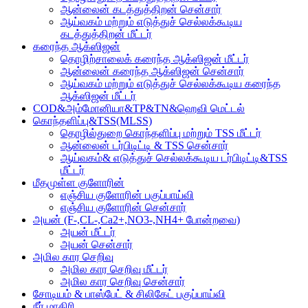
ஆன்லைன் கடத்துத்திறன் சென்சார்
ஆய்வகம் மற்றும் எடுத்துச் செல்லக்கூடிய
கடத்துத்திறன் மீட்டர்
கரைந்த ஆக்ஸிஜன்
தொழிற்சாலைக் கரைந்த ஆக்ஸிஜன் மீட்டர்
ஆன்லைன் கரைந்த ஆக்ஸிஜன் சென்சார்
ஆய்வகம் மற்றும் எடுத்துச் செல்லக்கூடிய கரைந்த
ஆக்ஸிஜன் மீட்டர்
COD&அம்மோனியா&TP&TN&ஹெவி மெட்டல்
கொந்தளிப்பு&TSS(MLSS)
தொழில்துறை கொந்தளிப்பு மற்றும் TSS மீட்டர்
ஆன்லைன் டர்பிடிட்டி & TSS சென்சார்
ஆய்வகம்& எடுத்துச் செல்லக்கூடிய டர்பிடிட்டி&TSS
மீட்டர்
மீதமுள்ள குளோரின்
எஞ்சிய குளோரின் பகுப்பாய்வி
எஞ்சிய குளோரின் சென்சார்
அயன் (F-,CL-,Ca2+,NO3-,NH4+ போன்றவை)
அயன் மீட்டர்
அயன் சென்சார்
அமில கார செறிவு
அமில கார செறிவு மீட்டர்
அமில கார செறிவு சென்சார்
சோடியம் & பாஸ்பேட் & சிலிகேட் பகுப்பாய்வி
நீர் மாதிரி