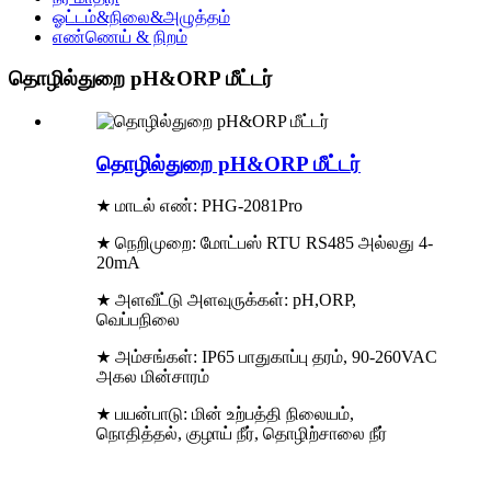
ஓட்டம்&நிலை&அழுத்தம்
எண்ணெய் & நிறம்
தொழில்துறை pH&ORP மீட்டர்
தொழில்துறை pH&ORP மீட்டர்
★ மாடல் எண்: PHG-2081Pro
★ நெறிமுறை: மோட்பஸ் RTU RS485 அல்லது 4-
20mA
★ அளவீட்டு அளவுருக்கள்: pH,ORP,
வெப்பநிலை
★ அம்சங்கள்: IP65 பாதுகாப்பு தரம், 90-260VAC
அகல மின்சாரம்
★ பயன்பாடு: மின் உற்பத்தி நிலையம்,
நொதித்தல், குழாய் நீர், தொழிற்சாலை நீர்