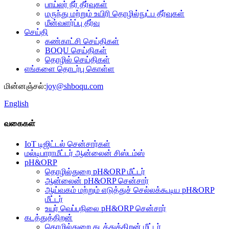
பாய்லர் நீர் தீர்வுகள்
மருந்து மற்றும் உயிரி தொழில்நுட்ப தீர்வுகள்
மீன்வளர்ப்பு தீர்வு
செய்தி
கண்காட்சி செய்திகள்
BOQU செய்திகள்
தொழில் செய்திகள்
எங்களை தொடர்பு கொள்ள
மின்னஞ்சல்:
joy@shboqu.com
English
வகைகள்
IoT டிஜிட்டல் சென்சார்கள்
மல்டிபாராமீட்டர் ஆன்லைன் சிஸ்டம்ஸ்
pH&ORP
தொழில்துறை pH&ORP மீட்டர்
ஆன்லைன் pH&ORP சென்சார்
ஆய்வகம் மற்றும் எடுத்துச் செல்லக்கூடிய pH&ORP
மீட்டர்
உயர் வெப்பநிலை pH&ORP சென்சார்
கடத்துத்திறன்
தொழில்துறை கடத்துத்திறன் மீட்டர்