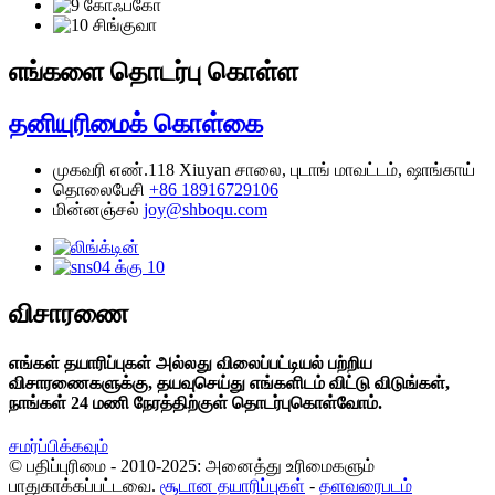
எங்களை தொடர்பு கொள்ள
தனியுரிமைக் கொள்கை
முகவரி
எண்.118 Xiuyan சாலை, புடாங் மாவட்டம், ஷாங்காய்
தொலைபேசி
+86 18916729106
மின்னஞ்சல்
joy@shboqu.com
விசாரணை
எங்கள் தயாரிப்புகள் அல்லது விலைப்பட்டியல் பற்றிய
விசாரணைகளுக்கு, தயவுசெய்து எங்களிடம் விட்டு விடுங்கள்,
நாங்கள் 24 மணி நேரத்திற்குள் தொடர்புகொள்வோம்.
சமர்ப்பிக்கவும்
© பதிப்புரிமை - 2010-2025: அனைத்து உரிமைகளும்
பாதுகாக்கப்பட்டவை.
சூடான தயாரிப்புகள்
-
தளவரைபடம்