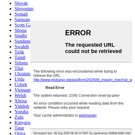
Slovak
Slovenian
Somali
Samoan
Scots Gaelic
Shona
Sindhi
Sundanese
Swahili
Tajik
Tamil
Telugu
Thai
Ukrainian
Urdu
Uzbek
Vietnamese
Welsh
Xhosa
Yiddish
Yoruba
Zulu
Kinyarwanda
Tatar
Oriya