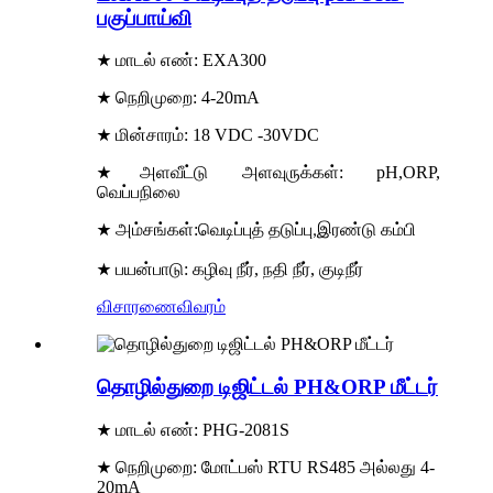
பகுப்பாய்வி
★ மாடல் எண்: EXA300
★ நெறிமுறை: 4-20mA
★ மின்சாரம்: 18 VDC -30VDC
★அளவீட்டு அளவுருக்கள்: pH,ORP,
வெப்பநிலை
★ அம்சங்கள்:
இரண்டு கம்பி
வெடிப்புத் தடுப்பு
,
★ பயன்பாடு: கழிவு நீர், நதி நீர், குடிநீர்
விசாரணை
விவரம்
தொழில்துறை டிஜிட்டல் PH&ORP மீட்டர்
★ மாடல் எண்: PHG-2081S
★ நெறிமுறை: மோட்பஸ் RTU RS485 அல்லது 4-
20mA