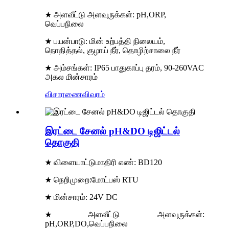
★ அளவீட்டு அளவுருக்கள்: pH,ORP,
வெப்பநிலை
★ பயன்பாடு: மின் உற்பத்தி நிலையம்,
நொதித்தல், குழாய் நீர், தொழிற்சாலை நீர்
★ அம்சங்கள்: IP65 பாதுகாப்பு தரம், 90-260VAC
அகல மின்சாரம்
விசாரணை
விவரம்
இரட்டை சேனல் pH&DO டிஜிட்டல்
தொகுதி
★ விளையாட்டு
மாதிரி எண்: BD120
★ நெறிமுறை:மோட்பஸ் RTU
★ மின்சாரம்: 24V DC
★அளவீட்டு அளவுருக்கள்:
pH,ORP,DO,வெப்பநிலை