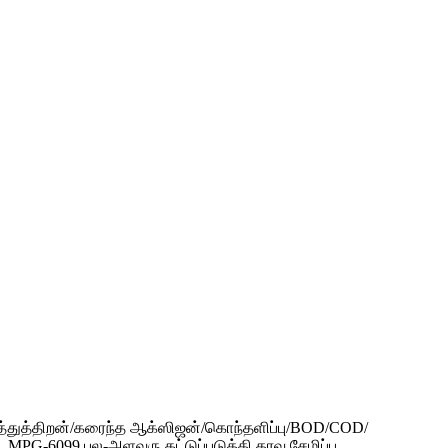
கடத்துத்திறன்/கரைந்த ஆக்ஸிஜன்/கொந்தளிப்பு/BOD/COD/
PG-6099 பல-அளவுரு கட்டுப்படுத்தி தரவு சேமிப்பு