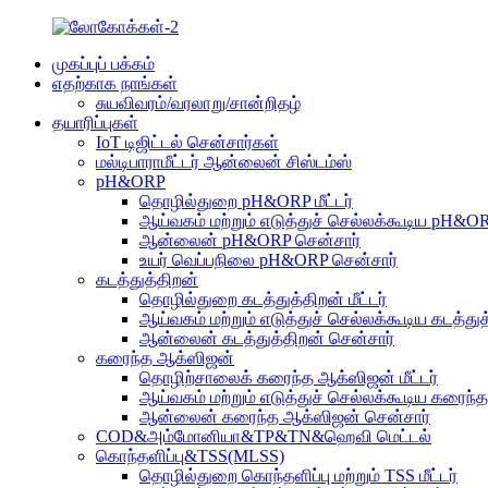
முகப்புப் பக்கம்
எதற்காக நாங்கள்
சுயவிவரம்/வரலாறு/சான்றிதழ்
தயாரிப்புகள்
IoT டிஜிட்டல் சென்சார்கள்
மல்டிபாராமீட்டர் ஆன்லைன் சிஸ்டம்ஸ்
pH&ORP
தொழில்துறை pH&ORP மீட்டர்
ஆய்வகம் மற்றும் எடுத்துச் செல்லக்கூடிய pH&ORP
ஆன்லைன் pH&ORP சென்சார்
உயர் வெப்பநிலை pH&ORP சென்சார்
கடத்துத்திறன்
தொழில்துறை கடத்துத்திறன் மீட்டர்
ஆய்வகம் மற்றும் எடுத்துச் செல்லக்கூடிய கடத்துத்
ஆன்லைன் கடத்துத்திறன் சென்சார்
கரைந்த ஆக்ஸிஜன்
தொழிற்சாலைக் கரைந்த ஆக்ஸிஜன் மீட்டர்
ஆய்வகம் மற்றும் எடுத்துச் செல்லக்கூடிய கரைந்த
ஆன்லைன் கரைந்த ஆக்ஸிஜன் சென்சார்
COD&அம்மோனியா&TP&TN&ஹெவி மெட்டல்
கொந்தளிப்பு&TSS(MLSS)
தொழில்துறை கொந்தளிப்பு மற்றும் TSS மீட்டர்