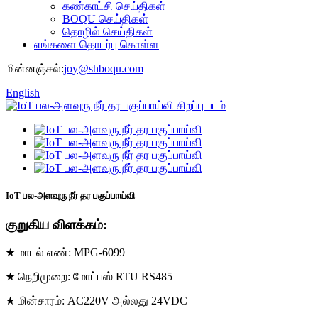
கண்காட்சி செய்திகள்
BOQU செய்திகள்
தொழில் செய்திகள்
எங்களை தொடர்பு கொள்ள
மின்னஞ்சல்:
joy@shboqu.com
English
IoT பல-அளவுரு நீர் தர பகுப்பாய்வி
குறுகிய விளக்கம்:
★ மாடல் எண்: MPG-6099
★ நெறிமுறை: மோட்பஸ் RTU RS485
★ மின்சாரம்: AC220V அல்லது 24VDC