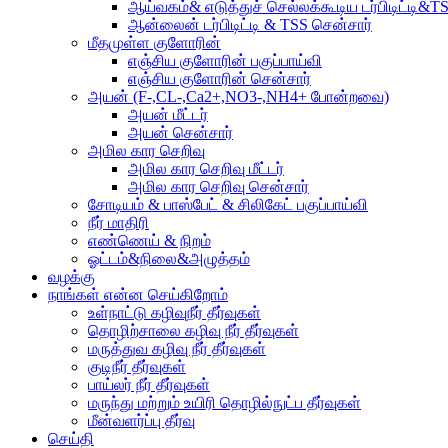
ஆய்வகம்& எடுத்துச் செல்லக்கூடிய டர்பிடிட்டி&TSS
ஆன்லைன் டர்பிடிட்டி & TSS சென்சார்
மீதமுள்ள குளோரின்
எஞ்சிய குளோரின் பகுப்பாய்வி
எஞ்சிய குளோரின் சென்சார்
அயன் (F-,CL-,Ca2+,NO3-,NH4+ போன்றவை)
அயன் மீட்டர்
அயன் சென்சார்
அமில கார செறிவு
அமில கார செறிவு மீட்டர்
அமில கார செறிவு சென்சார்
சோடியம் & பாஸ்பேட் & சிலிகேட் பகுப்பாய்வி
நீர் மாதிரி
எண்ணெய் & நிறம்
ஓட்டம்&நிலை&அழுத்தம்
வழக்கு
நாங்கள் என்ன செய்கிறோம்
உள்நாட்டு கழிவுநீர் தீர்வுகள்
தொழிற்சாலை கழிவு நீர் தீர்வுகள்
மருத்துவ கழிவு நீர் தீர்வுகள்
குடிநீர் தீர்வுகள்
பாய்லர் நீர் தீர்வுகள்
மருந்து மற்றும் உயிரி தொழில்நுட்ப தீர்வுகள்
மீன்வளர்ப்பு தீர்வு
செய்தி