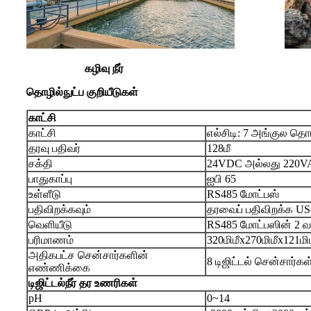
கழிவு நீர்
தொழில்நுட்ப குறியீடுகள்
காட்சி
காட்சி
எல்சிடி: 7 அங்குல த
தரவு பதிவர்
128மீ
சக்தி
24VDC அல்லது 220V
பாதுகாப்பு
ஐபி 65
உள்ளீடு
RS485 மோட்பஸ்
பதிவிறக்கவும்
தரவைப் பதிவிறக்க US
வெளியீடு
RS485 மோட்பஸின் 2 வ
பரிமாணம்
320மிமீx270மிமீx121மி
அதிகபட்ச சென்சார்களின்
8 டிஜிட்டல் சென்சார்கள
எண்ணிக்கை
டிஜிட்டல்
நீர் தர உணரிகள்
pH
0~14