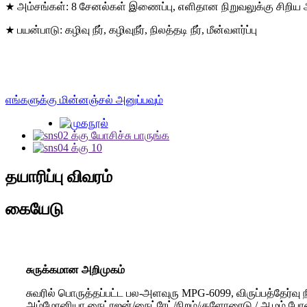
★ அம்சங்கள்: 8 சேனல்கள் இணைப்பு, எளிதான நிறுவலுக்கு சிறிய
★ பயன்பாடு: கழிவு நீர், கழிவுநீர், நிலத்தடி நீர், மீன்வளர்ப்பு
எங்களுக்கு மின்னஞ்சல் அனுப்பவும்
தயாரிப்பு விவரம்
கையேடு
சுருக்கமான அறிமுகம்
சுவரில் பொருத்தப்பட்ட பல-அளவுரு MPG-6099, விருப்பத்தேர்
அம்மோனியா நைட்ரஜன்/நைட்ரேட்/நிறம்/குளோரைடு / ஆழம் போன்