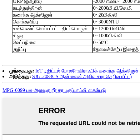
ORP (ஓஆர்பி)
-2000 எம்வி~+2000 எம
கடத்துத்திறன்
0~2000மி.வி/செ.மீ.
கரைந்த ஆக்ஸிஜன்
0~20மிகி/லி
கொந்தளிப்பு
0~3000NTU
சஸ்பெண்ட் செய்யப்பட்ட திடப்பொருள்
0~12000மிகி/லி
சிஓடி
0~1000மிகி/லி
வெப்பநிலை
0~50℃
குறிப்பு
தேவைக்கேற்ப இதைத் 
முந்தையது:
IoT டிஜிட்டல் போலரோகிராஃபிக் கரைந்த ஆக்ஸிஜன்
அடுத்தது:
SJG-2083CS ஆன்லைன் அமில கார செறிவு மீட்டர்
MPG-6099 பல-அளவுரு நீர் தர பகுப்பாய்வி கையேடு