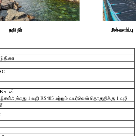
நதி நீர்
மீன்வளர்ப்பு
ொடுதிரை
AC
B உடன்
ழிகள்
அல்லது 1 வழி RS485 மற்றும் வயர்லெஸ் தொகுதிக்கு 1 வழி
மீ
்